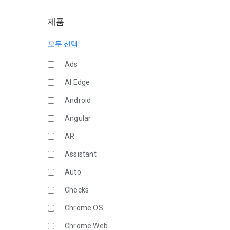
제품
모두 선택
Ads
AI Edge
Android
Angular
AR
Assistant
Auto
Checks
Chrome OS
Chrome Web