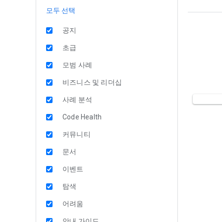
모두 선택
공지
초급
모범 사례
비즈니스 및 리더십
사례 분석
Code Health
커뮤니티
문서
이벤트
탐색
어려움
안내 가이드