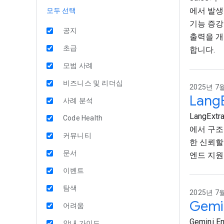
에서 발생
모두 선택
기능 증강
공지
출력을 개
초급
합니다.
모범 사례
비즈니스 및 리더십
2025년 7월
Lan
사례 분석
LangEx
Code Health
에서 구조
커뮤니티
한 신뢰할
문서
엔드 지원
이벤트
탐색
2025년 7월
Gem
어려움
Gemin
안내 가이드