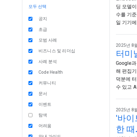
딩 모델이
모두 선택
수를 기준
공지
일 기기에
초급
모범 사례
2025년 8월
비즈니스 및 리더십
터미널
사례 분석
Google
해 편집기
Code Health
덕분에 터
커뮤니티
수 있고 
문서
이벤트
2025년 8월
탐색
'바이
어려움
한 때
안내 가이드