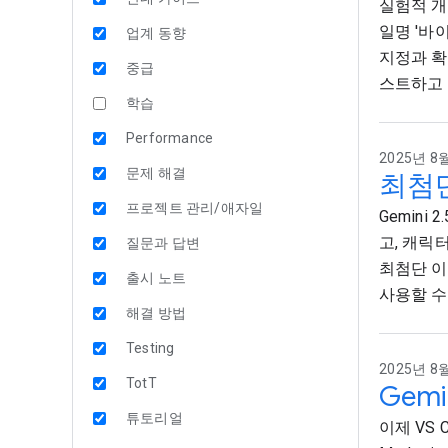
실험적 개
일명 '바
업계 동향
지정과 확장
중급
스트하고 
학습
Performance
2025년 8월
문제 해결
최첨단 
프로젝트 관리/애자일
Gemini
고, 캐릭
질문과 답변
최첨단 이미지
출시 노트
사용할 수
해결 방법
Testing
2025년 8월
TotT
Gemi
튜토리얼
이제 VS Co