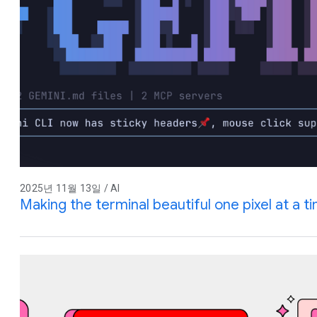
2025년 11월 13일 / AI
Making the terminal beautiful one pixel at a t