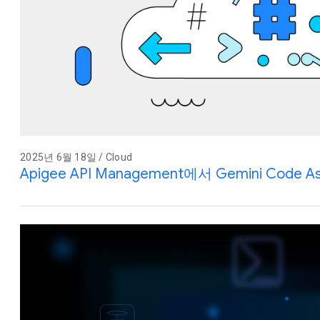
2025년 6월 18일 / Cloud
Apigee API Management에서 Gemini Code 