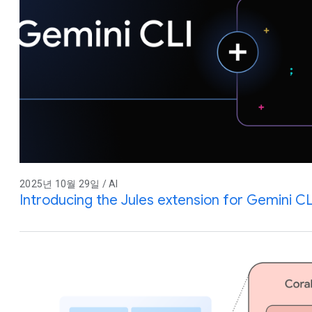
2025년 10월 29일 / AI
Introducing the Jules extension for Gemini CL