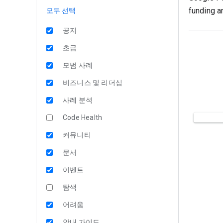
funding a
모두 선택
공지
초급
모범 사례
비즈니스 및 리더십
사례 분석
Code Health
커뮤니티
문서
이벤트
탐색
어려움
안내 가이드