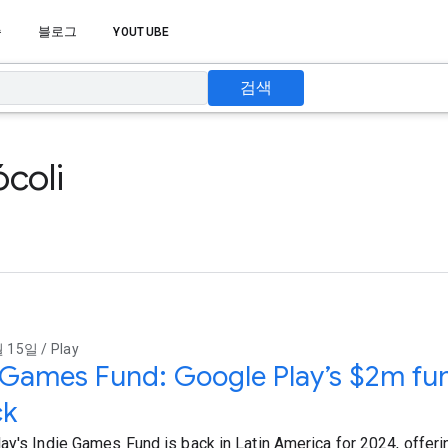
습
블로그
YOUTUBE
검색
coli
 15일 / Play
 Games Fund: Google Play’s $2m fun
ck
ay's Indie Games Fund is back in Latin America for 2024, offerin