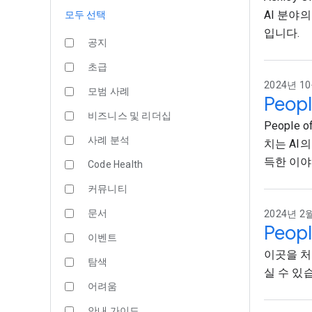
AI 분야
모두 선택
입니다.
공지
초급
2024년 10
모범 사례
Peop
비즈니스 및 리더십
People
사례 분석
치는 AI
득한 이야
Code Health
커뮤니티
문서
2024년 2월
Peopl
이벤트
이곳을 처
탐색
실 수 있습
어려움
안내 가이드