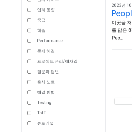
2023년 10
업계 동향
Peopl
중급
이곳을 처
를 담은 
학습
Peo...
Performance
문제 해결
프로젝트 관리/애자일
질문과 답변
출시 노트
해결 방법
Testing
TotT
튜토리얼