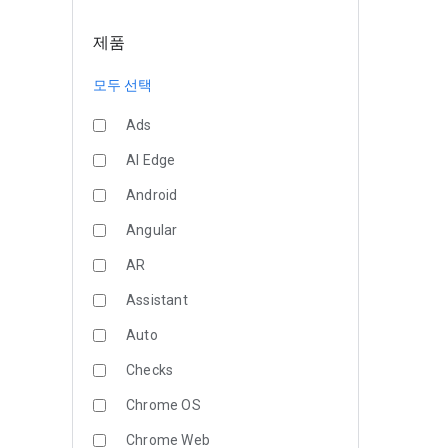
제품
모두 선택
Ads
AI Edge
Android
Angular
AR
Assistant
Auto
Checks
Chrome OS
Chrome Web