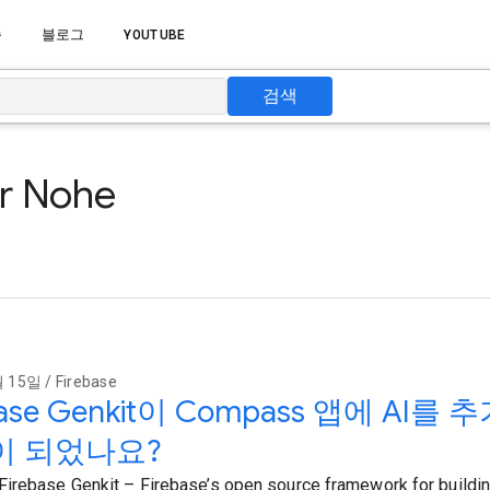
습
블로그
YOUTUBE
검색
 Nohe
15일 / Firebase
base Genkit이 Compass 앱에 AI
이 되었나요?
irebase Genkit – Firebase’s open source framework for buildin