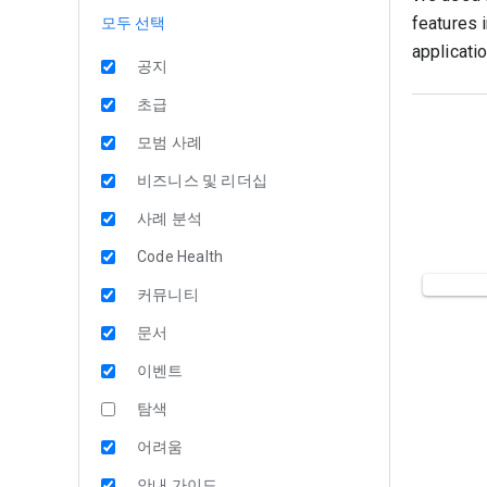
features 
모두 선택
applicatio
공지
초급
모범 사례
비즈니스 및 리더십
사례 분석
Code Health
커뮤니티
문서
이벤트
탐색
어려움
안내 가이드