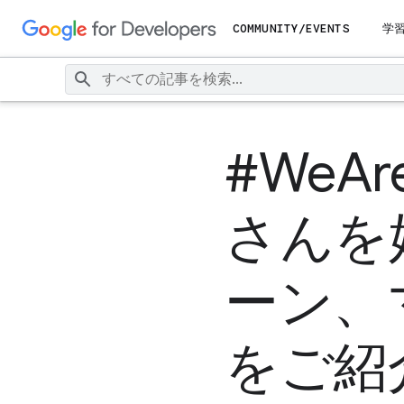
COMMUNITY/EVENTS
学
#WeAre
さんを
ーン、
をご紹