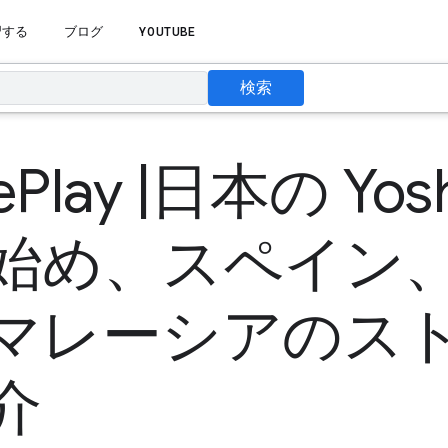
習する
ブログ
YOUTUBE
検索
Play |日本の Yosh
始め、スペイン
マレーシアのス
介