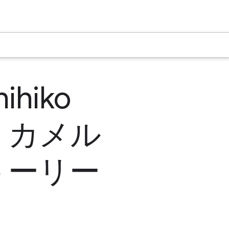
ihiko
、カメル
トーリー