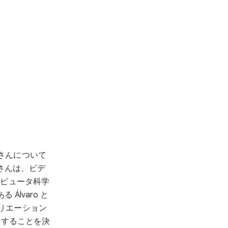
ro さんについて
 さんは、ビデ
ンピュータ科学
lvaro と
バリエーション
ンすることを決