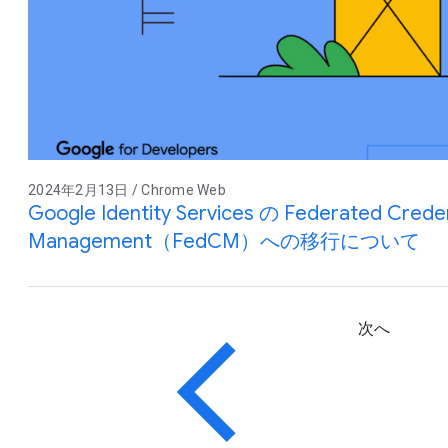
2024年2月13日 / Chrome Web
Google Identity Services の Federated Creden
Management（FedCM）への移行について
次へ