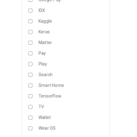
IDX
Kaggle
Keras
Matter
Pay
Play
Search
Smart Home
TensorFlow
TV
Wallet
Wear OS