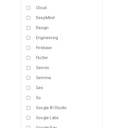
Cloud
DeepMind
Design
Engineering
Firebase
Flutter
Gemini
Gemma
Geo
Go
Google AI Studio
Google Labs
Google Pay