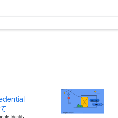
edential
いて
ogle Identity