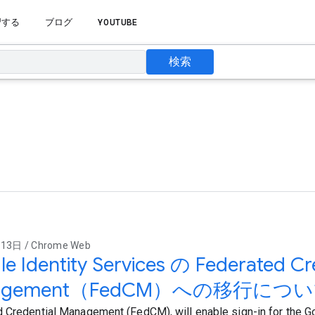
習する
ブログ
YOUTUBE
検索
3日 / Chrome Web
e Identity Services の Federated Cr
agement（FedCM）への移行につ
 Credential Management (FedCM), will enable sign-in for the Go