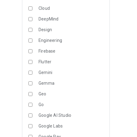
Cloud
DeepMind
Design
Engineering
Firebase
Flutter
Gemini
Gemma
Geo
Go
Google AI Studio
Google Labs
Google Pay