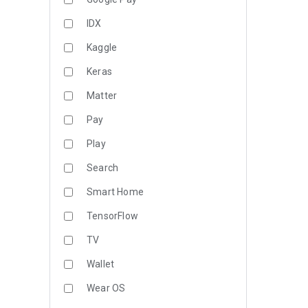
IDX
Kaggle
Keras
Matter
Pay
Play
Search
Smart Home
TensorFlow
TV
Wallet
Wear OS