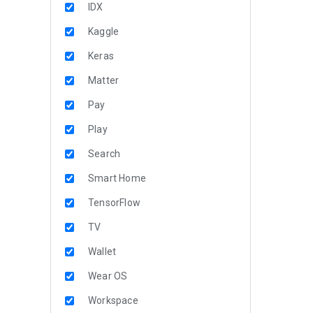
IDX
Kaggle
Keras
Matter
Pay
Play
Search
Smart Home
TensorFlow
TV
Wallet
Wear OS
Workspace