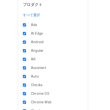
プロダクト
すべて選択
Ads
AI Edge
Android
Angular
AR
Assistant
Auto
Checks
Chrome OS
Chrome Web