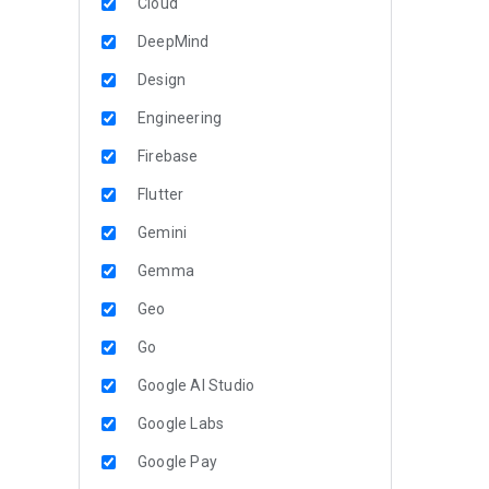
Cloud
DeepMind
Design
Engineering
Firebase
Flutter
Gemini
Gemma
Geo
Go
Google AI Studio
Google Labs
Google Pay