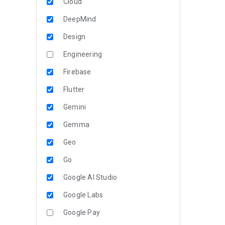
Cloud
DeepMind
Design
Engineering
Firebase
Flutter
Gemini
Gemma
Geo
Go
Google AI Studio
Google Labs
Google Pay