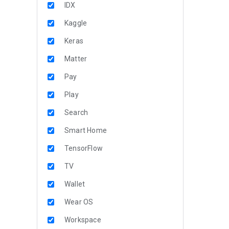
IDX
Kaggle
Keras
Matter
Pay
Play
Search
Smart Home
TensorFlow
TV
Wallet
Wear OS
Workspace