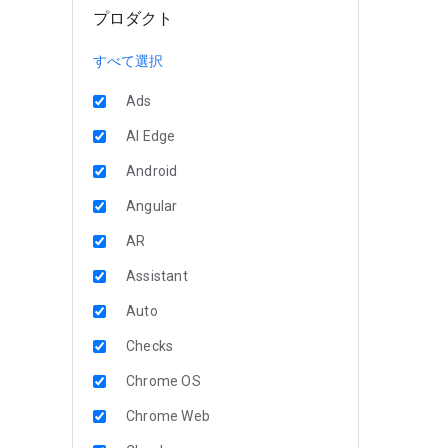
プロダクト
すべて選択
Ads
AI Edge
Android
Angular
AR
Assistant
Auto
Checks
Chrome OS
Chrome Web