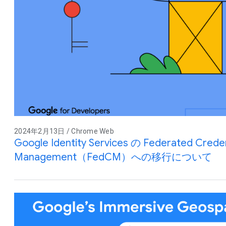
2024年2月13日 / Chrome Web
Google Identity Services の Federated Creden
Management（FedCM）への移行について