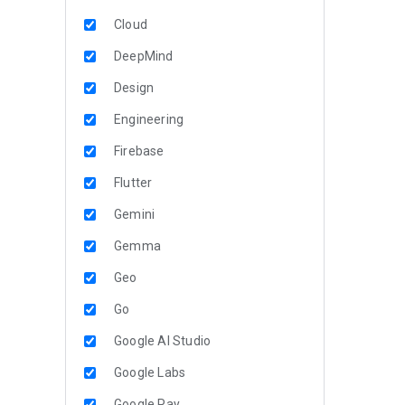
Cloud
DeepMind
Design
Engineering
Firebase
Flutter
Gemini
Gemma
Geo
Go
Google AI Studio
Google Labs
Google Pay