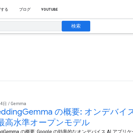
習する
ブログ
YOUTUBE
検索
4日 / Gemma
eddingGemma の概要: オンデ
最高水準オープンモデル
dingGemma の概要: Google の効率的なオンデバイス AI ア