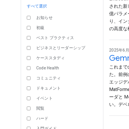
された新
すべて選択
億パラメ
お知らせ
り、イン
初級
の高度な
ベスト プラクティス
ビジネスとリーダーシップ
2025年6月
Gem
ケーススタディ
これまでの
Code Health
た。前例
コミュニティ
エッジデ
ドキュメント
MatFo
ーダと M
イベント
い。デベ
閲覧
ハード
入門ガイド