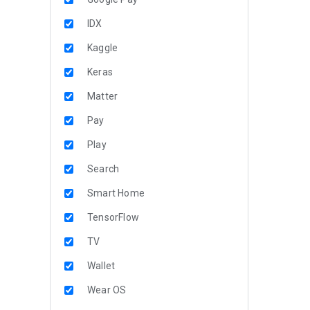
IDX
Kaggle
Keras
Matter
Pay
Play
Search
Smart Home
TensorFlow
TV
Wallet
Wear OS