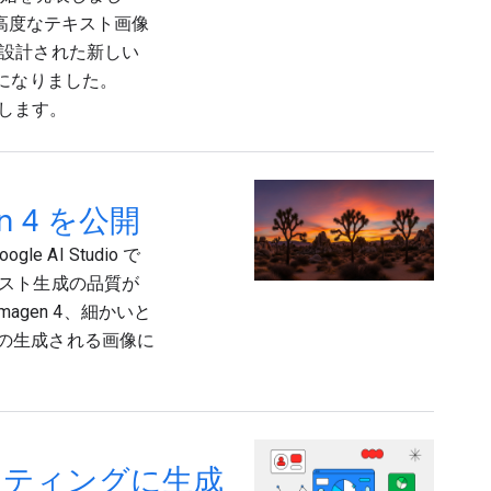
、高度なテキスト画像
設計された新しい
利用可能になりました。
ートします。
gen 4 を公開
e AI Studio で
スト生成の品質が
agen 4、細かいと
べての生成される画像に
ーケティングに生成