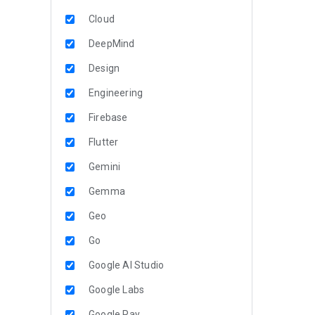
Cloud
DeepMind
Design
Engineering
Firebase
Flutter
Gemini
Gemma
Geo
Go
Google AI Studio
Google Labs
Google Pay