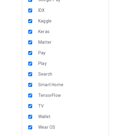
IDX
Kaggle
Keras
Matter
Pay
Play
Search
Smart Home
TensorFlow
TV
Wallet
Wear OS