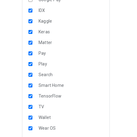
IDX
Kaggle
Keras
Matter
Pay
Play
Search
Smart Home
TensorFlow
TV
Wallet
Wear OS