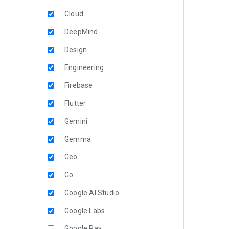
Cloud
DeepMind
Design
Engineering
Firebase
Flutter
Gemini
Gemma
Geo
Go
Google AI Studio
Google Labs
Google Pay