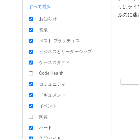
リはライ
すべて選択
ぶのに迷い
お知らせ
初級
ベスト プラクティス
ビジネスとリーダーシップ
ケーススタディ
Code Health
コミュニティ
ドキュメント
イベント
閲覧
ハード
入門ガイド