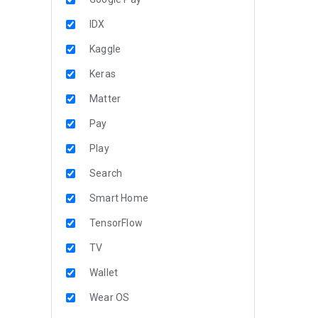
IDX
Kaggle
Keras
Matter
Pay
Play
Search
Smart Home
TensorFlow
TV
Wallet
Wear OS