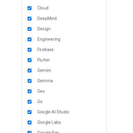
Cloud
DeepMind
Design
Engineering
Firebase
Flutter
Gemini
Gemma
Geo
Go
Google AI Studio
Google Labs
Google Pay