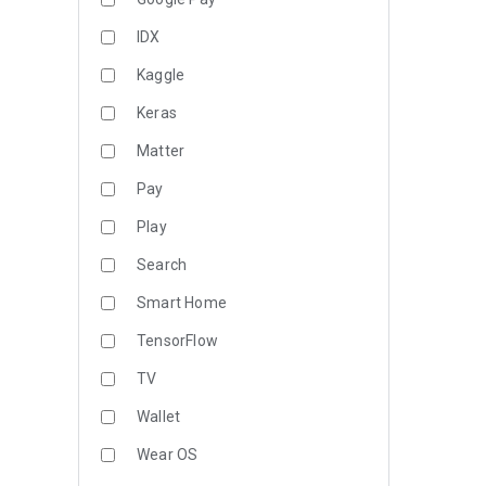
IDX
Kaggle
Keras
Matter
Pay
Play
Search
Smart Home
TensorFlow
TV
Wallet
Wear OS