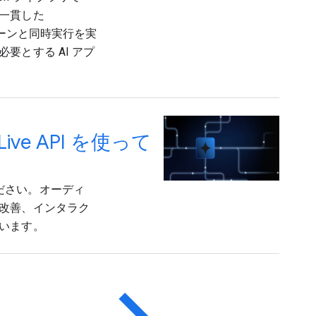
一貫した
ェーンと同時実行を実
とする AI アプ
e API を使って
覧ください。オーディ
改善、インタラク
います。