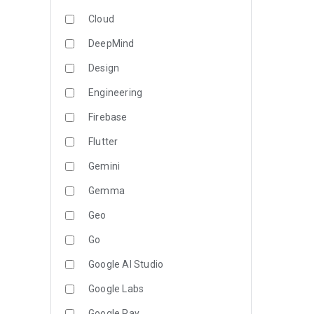
Cloud
DeepMind
Design
Engineering
Firebase
Flutter
Gemini
Gemma
Geo
Go
Google AI Studio
Google Labs
Google Pay