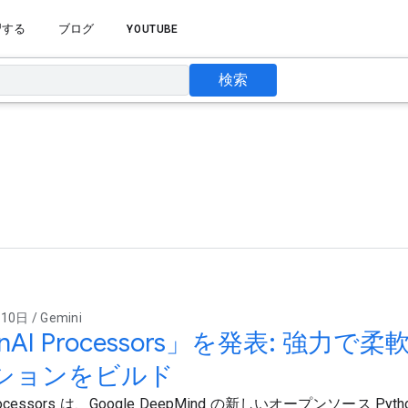
習する
ブログ
YOUTUBE
検索
0日 / Gemini
nAI Processors」を発表: 強力で柔軟
ションをビルド
Processors は、Google DeepMind の新しいオープンソース Py