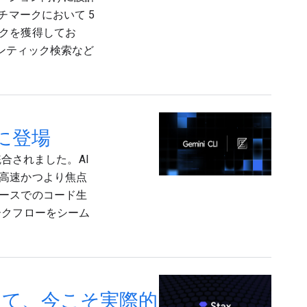
チマークにおいて 5
クを獲得してお
マンティック検索など
 に登場
直接統合されました。AI
高速かつより焦点
ースでのコード生
ークフローをシーム
めて、今こそ実際的