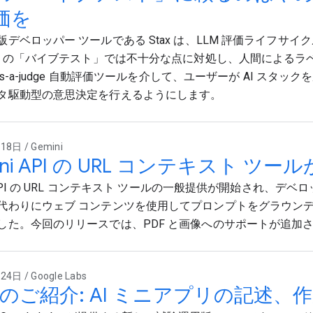
価を
版デベロッパー ツールである Stax は、LLM 評価ライフサ
LM の「バイブテスト」では不十分な点に対処し、人間によるラ
-as-a-judge 自動評価ツールを介して、ユーザーが AI スタッ
タ駆動型の意思決定を行えるようにします。
8日 / Gemini
ini API の URL コンテキスト ツ
i API の URL コンテキスト ツールの一般提供が開始され、デ
代わりにウェブ コンテンツを使用してプロンプトをグラウン
した。今回のリリースでは、PDF と画像へのサポートが追加
4日 / Google Labs
l のご紹介: AI ミニアプリの記述、