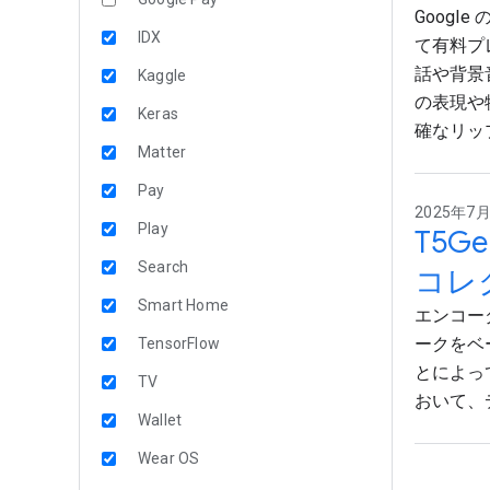
Google 
IDX
て有料プレ
話や背景
Kaggle
の表現や
Keras
確なリッ
Matter
Pay
2025年7月
Play
T5G
Search
コレ
Smart Home
エンコーダ
ークをベ
TensorFlow
とによっ
TV
おいて、
Wallet
Wear OS