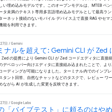
しい埋め込みモデルです。このオープンモデルは、MTEB ベン
ータ未満のテキスト専用多言語埋め込みモデルとして最高ラン
ターネット接続のないモバイル デバイス上で直接 RAG やセ
機能を利用できます。
7日 / Gemini
ナルを超えて: Gemini CLI が Zed
 と Zed の提携により Gemini CLI が Zed コードエディタに
のデベロッパー向けエディタに直接組み込まれたことで、より
コーディングが可能になりました。ターミナル内でのインプレ
スタント回答、自然なチャットなどのタスクで、レビュー ワ
めながら AI が生成した変更を反映できます。
7日 / Google Labs
M の「バイブテスト」に頼るのはや