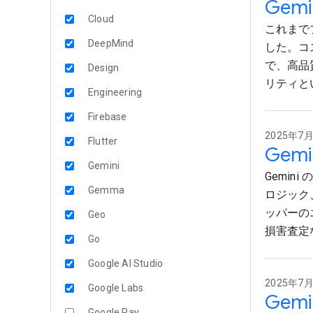
Gem
Cloud
これまでプ
DeepMind
した。コスト
で、高品
Design
リティと
Engineering
Firebase
2025年7月2
Flutter
Gem
Gemini
Gemi
Gemma
ロジック
ッパーの
Geo
損害査定
Go
Google AI Studio
2025年7月1
Google Labs
Gem
Google Pay