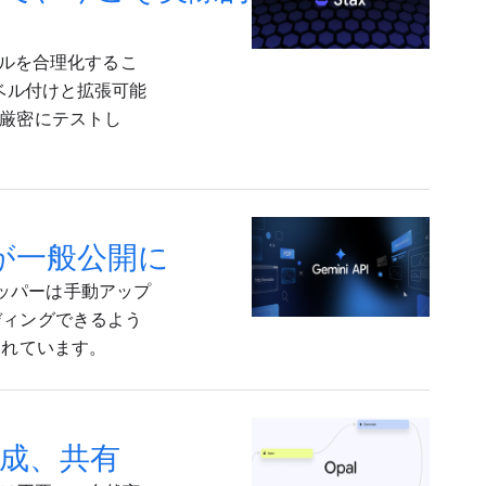
イクルを合理化するこ
ベル付けと拡張可能
クを厳密にテストし
ールが一般公開に
ベロッパーは手動アップ
ディングできるよう
されています。
作成、共有