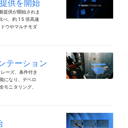
て一般提供を開始
り、一般提供が開始されま
に比べ、約 1.5 倍高速
ンドウやマルチモダ
グメンテーション
フレーズ、条件付き
能になり、デベロ
全モニタリング、
始