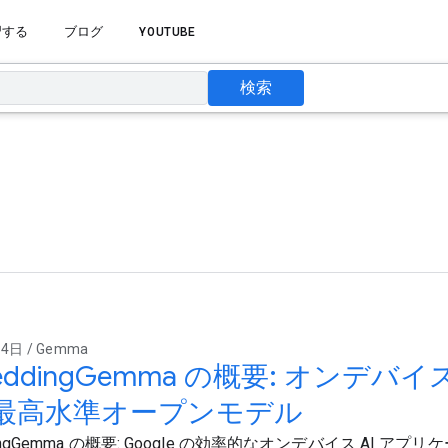
習する
ブログ
YOUTUBE
検索
4日 / Gemma
eddingGemma の概要: オンデ
最高水準オープンモデル
dingGemma の概要: Google の効率的なオンデバイス AI ア