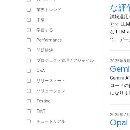
な評
業界トレンド
試験運用
中級
とで L
学習する
な LLM
て、デー
Performance
問題解決
プロジェクト管理 / アジャイル
2025年8月1
Gem
Q&A
Gemin
リリースノート
ロードの
ソリューション
になりま
Testing
TotT
2025年7月2
Opa
チュートリアル