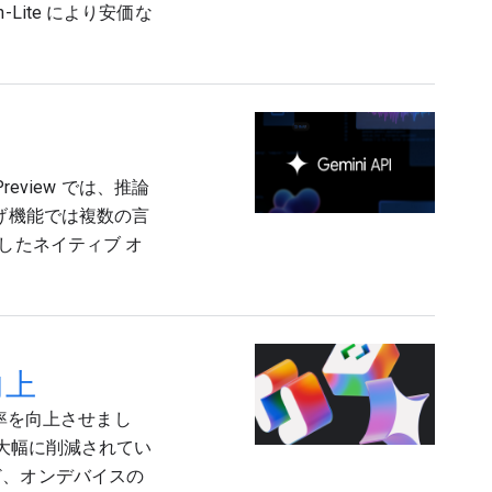
ite により安価な
Preview では、推論
読み上げ機能では複数の言
対応したネイティブ オ
向上
効率を向上させまし
が大幅に削減されてい
ど、オンデバイスの