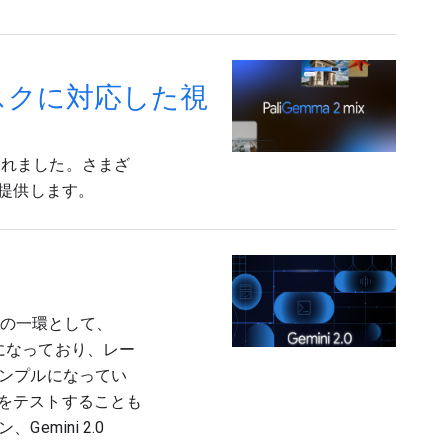
まなタスクに対応した視
開されました。さまざ
提供します。
。その一環として、
向けになっており、レー
ンプルになってい
o をテストすることも
mini 2.0