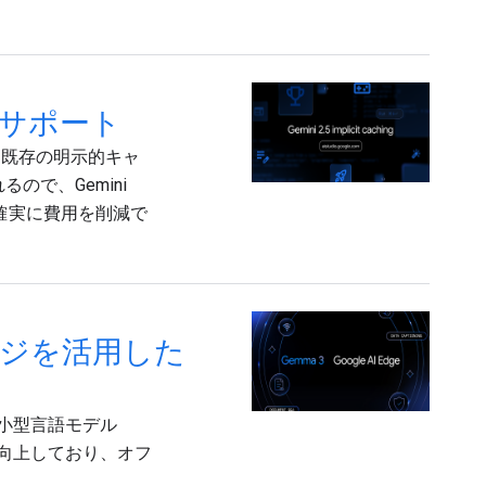
をサポート
り、既存の明示的キャ
ので、Gemini
確実に費用を削減で
エッジを活用した
け小型言語モデル
が向上しており、オフ