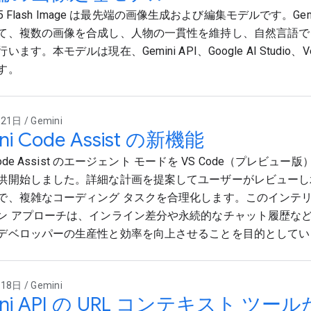
i 2.5 Flash Image は最先端の画像生成および編集モデルです。G
て、複数の画像を合成し、人物の一貫性を維持し、自然言語で
ます。本モデルは現在、Gemini API、Google AI Studio、Ve
す。
1日 / Gemini
ni Code Assist の新機能
 Code Assist のエージェント モードを VS Code（プレビュー版）と
供開始しました。詳細な計画を提案してユーザーがレビューし
で、複雑なコーディング タスクを合理化します。このインテ
ン アプローチは、インライン差分や永続的なチャット履歴な
デベロッパーの生産性と効率を向上させることを目的としてい
8日 / Gemini
ini API の URL コンテキスト ツ