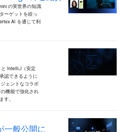
emini の実世界の知識
ターゲットを絞っ
rtex AI を通じて利
 IntelliJ（安定
承認できるように
リジェントなコラボ
どの機能で強化され
ます。
ールが一般公開に