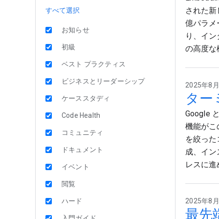
された新
すべて選択
億パラメ
お知らせ
り、イン
初級
の高度な
ベスト プラクティス
ビジネスとリーダーシップ
2025年8月2
ターミ
ケーススタディ
Google
Code Health
機能がこ
コミュニティ
を絞った
ドキュメント
成、イン
レスに進
イベント
閲覧
ハード
2025年8月2
最先端
入門ガイド