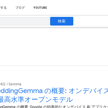
習する
ブログ
YOUTUBE
検索
4日 / Gemma
eddingGemma の概要: オンデ
最高水準オープンモデル
dingGemma の概要: Google の効率的なオンデバイス AI ア