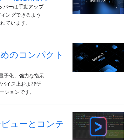
ベロッパーは手動アップ
ディングできるよう
されています。
 のためのコンパクト
応の量子化、強力な指示
、デバイス上および研
ーションです。
ブな差分ビューとコンテ