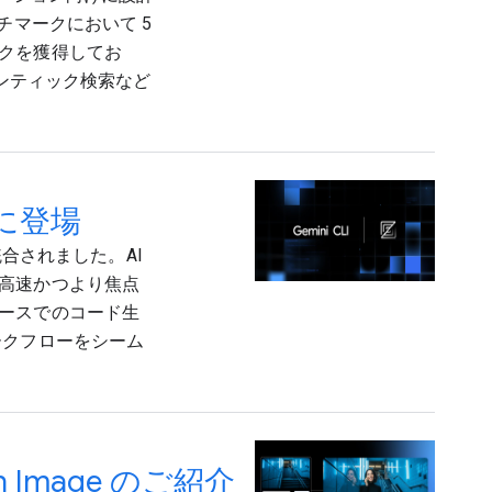
チマークにおいて 5
クを獲得してお
マンティック検索など
 に登場
直接統合されました。AI
高速かつより焦点
ースでのコード生
ークフローをシーム
h Image のご紹介