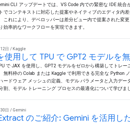
emini CLI アップデートでは、VS Code 内での緊密な IDE
トでコンテキストに対応した提案やネイティブのエディタ内差
。これにより、デベロッパーは差分ビュー内で提案された変更
り効率的なワークフローを実現できます。
2日 / Kaggle
 を使用して TPU で GPT2 モデ
e TPU で JAX を使用し、GPT2 モデルをゼロから構築してト
無料枠の Colab または Kaggle で利用できる完全な Pytho
ハードウェア メッシュの定義、モデル パラメータと入力デー
分割、モデル トレーニング プロセスの最適化について学びま
0日 / Gemini
gExtract のご紹介: Gemini を