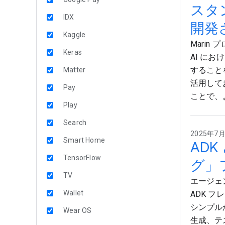
スタン
IDX
開発
Kaggle
Mari
Keras
AI に
することを
Matter
活用して
Pay
ことで、
Play
Search
2025年7月1
Smart Home
ADK
TensorFlow
グ」
TV
エージェ
Wallet
ADK 
シンプル
Wear OS
生成、テ