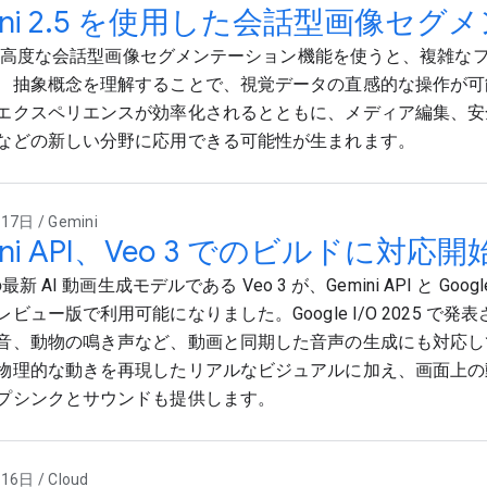
ini 2.5 を使用した会話型画像セ
ni の高度な会話型画像セグメンテーション機能を使うと、複雑な
、抽象概念を理解することで、視覚データの直感的な操作が可
エクスペリエンスが効率化されるとともに、メディア編集、安
などの新しい分野に応用できる可能性が生まれます。
7日 / Gemini
ini API、Veo 3 でのビルドに対応開
の最新 AI 動画生成モデルである Veo 3 が、Gemini API と Google
ビュー版で利用可能になりました。Google I/O 2025 で発表さ
音、動物の鳴き声など、動画と同期した音声の生成にも対応し
物理的な動きを再現したリアルなビジュアルに加え、画面上の
プシンクとサウンドも提供します。
6日 / Cloud