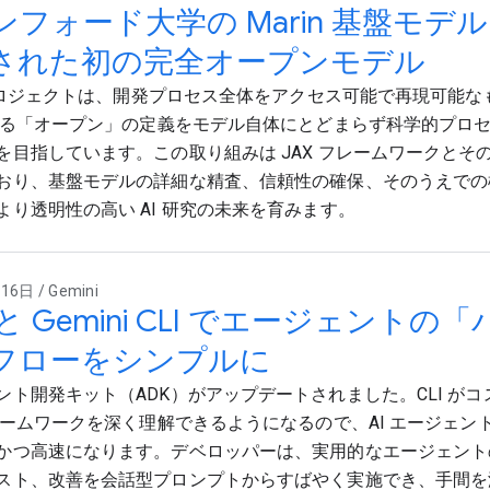
フォード大学の Marin 基盤モデル:
された初の完全オープンモデル
n プロジェクトは、開発プロセス全体をアクセス可能で再現可能
おける「オープン」の定義をモデル自体にとどまらず科学的プロ
目指しています。この取り組みは JAX フレームワークとその Le
おり、基盤モデルの詳細な精査、信頼性の確保、そのうえでの
より透明性の高い AI 研究の未来を育みます。
6日 / Gemini
 と Gemini CLI でエージェント
フローをシンプルに
ント開発キット（ADK）がアップデートされました。CLI が
フレームワークを深く理解できるようになるので、AI エージェ
かつ高速になります。デベロッパーは、実用的なエージェント
スト、改善を会話型プロンプトからすばやく実施でき、手間を