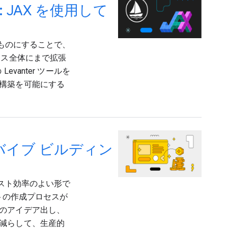
 JAX を使用して
なものにすることで、
セス全体にまで拡張
vanter ツールを
構築を可能にする
の「バイブ ビルディン
コスト効率のよい形で
ントの作成プロセスが
のアイデア出し、
減らして、生産的