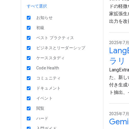
ドの軽微
すべて選択
家拡張生
お知らせ
出力を改
初級
ベスト プラクティス
2025年7月3
ビジネスとリーダーシップ
Lan
ケーススタディ
ラリ
Code Health
LangE
た、新し
コミュニティ
付き生成
ドキュメント
ト抽出、
イベント
閲覧
2025年7月3
ハード
Gem
入門ガイド