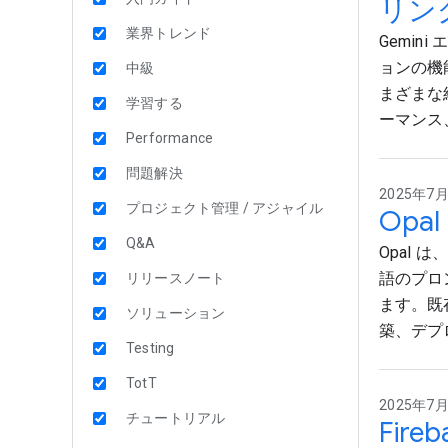
リン
業界トレンド
Gemin
ョンの機
中級
まざまな
学習する
ーマンス
Performance
問題解決
2025年7月2
プロジェクト管理 / アジャイル
Opa
Q&A
Opal 
語のプロ
リリースノート
ます。既存
ソリューション
築、デプ
Testing
TotT
2025年7月2
チュートリアル
Fir