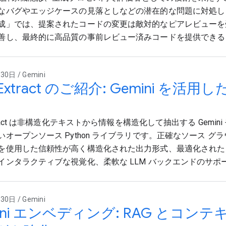
なバグやエッジケースの見落としなどの潜在的な問題に対処し
成」では、提案されたコードの変更は敵対的なピアレビューを受け
善し、最終的に高品質の事前レビュー済みコードを提供できる
0日 / Gemini
gExtract のご紹介: Gemini を
xtract は非構造化テキストから情報を構造化して抽出する Gemin
いオープンソース Python ライブラリです。正確なソース グ
を使用した信頼性が高く構造化された出力形式、最適化された
インタラクティブな視覚化、柔軟な LLM バックエンドのサポ
0日 / Gemini
ini エンベディング: RAG とコン