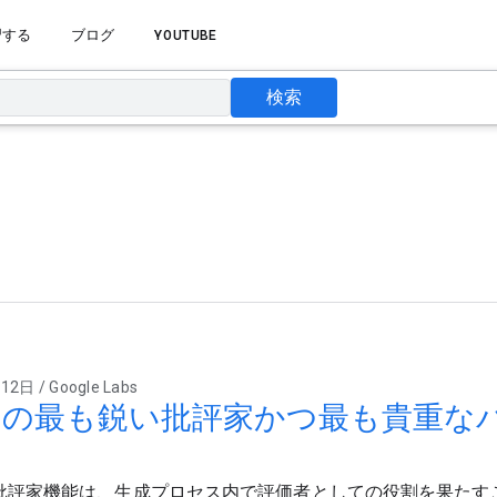
習する
ブログ
YOUTUBE
検索
2日 / Google Labs
les の最も鋭い批評家かつ最も貴重
s の批評家機能は、生成プロセス内で評価者としての役割を果たすこ