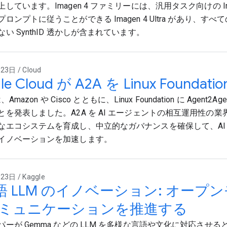
しています。Imagen 4 ファミリーには、汎用タスク向けの Im
ロンプトに従うことができる Imagen 4 Ultra があり、す
い SynthID 透かしが含まれています。
3日 / Cloud
le Cloud が A2A を Linux Foundat
は、Amazon や Cisco とともに、Linux Foundation に Agent2Agen
とを発表しました。A2A を AI エージェントの相互運用性の
なエコシステムを育成し、中立的なガバナンスを確保して、AI
イノベーションを加速します。
3日 / Kaggle
語 LLM のイノベーション: オー
コミュニケーションを推進する
パーが Gemma などの LLM を多様な言語や文化に対応させ