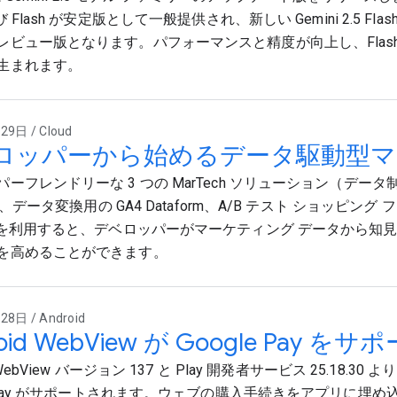
び Flash が安定版として一般提供され、新しい Gemini 2.5 Flas
レビュー版となります。パフォーマンスと精度が向上し、Flash-L
生まれます。
9日 / Cloud
ロッパーから始めるデータ駆動型マ
ーフレンドリーな 3 つの MarTech ソリューション（データ制
eon、データ変換用の GA4 Dataform、A/B テスト ショッピング
X）を利用すると、デベロッパーがマーケティング データから知
を高めることができます。
8日 / Android
oid WebView が Google Pay をサ
d WebView バージョン 137 と Play 開発者サービス 25.18.30 よ
le Pay がサポートされます。ウェブの購入手続きをアプリに埋