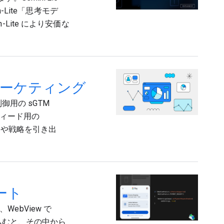
h-Lite「思考モデ
ite により安価な
ーケティング
御用の sGTM
 フィード用の
見や戦略を引き出
ポート
り、WebView で
め込むと、その中から