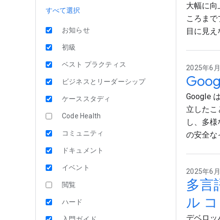
大幅に向上
すべて選択
ころまでプ
お知らせ
目に見えな
初級
ベスト プラクティス
2025年6月2
Goog
ビジネスとリーダーシップ
Google 
ケーススタディ
立したこ
Code Health
し、多様
コミュニティ
の安全な
ドキュメント
イベント
2025年6月2
多言
閲覧
ル 
ハード
デベロッ
入門ガイド