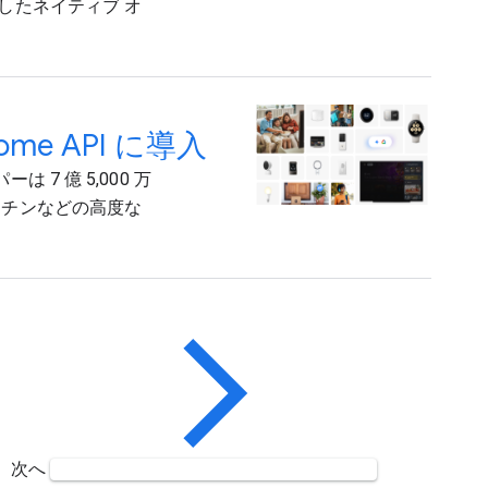
対応したネイティブ オ
me API に導入
は 7 億 5,000 万
ーチンなどの高度な
次へ