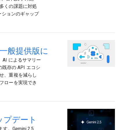
多くの課題に対処
ーションのギャップ
ist が一般提供版に
の作成、AI によるサマリー
既存の API エコシ
せ、重複を減らし
フローを実現でき
アップデート
。Gemini 2.5