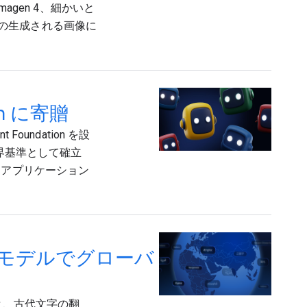
agen 4、細かいと
べての生成される画像に
ion に寄贈
t Foundation を設
業界基準として確立
 アプリケーション
プンモデルでグローバ
ると、古代文字の翻