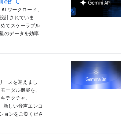
低価格で
 AI ワークロード、
設計されていま
高めてスケーラブル
量のデータを効率
全リリースを迎えまし
チモーダル機能を、
ーキテクチャ、
シュ共有、新しい音声エンコ
ノベーションをご覧くださ