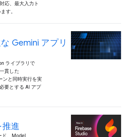
に対応、最大入力ト
ています。
な Gemini アプリ
thon ライブラリで
一貫した
ェーンと同時実行を実
とする AI アプ
発を推進
ド、Model