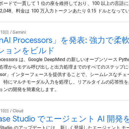
ボードで一貫して 1 位の座を維持しており、100 以上の言語
2,048、料金は 100 万入力トークンあたり 0.15 ドルとなっ
0日 / Gemini
nAI Processors」を発表: 強力で柔軟
ションをビルド
Processors は、Google DeepMind の新しいオープンソース Py
処理からモデル呼び出しと出力処理までのすべてのステップに
cessor」インターフェースを提供することで、シームレスなチ
。特にマルチモーダル入力を処理し、リアルタイムの応答性を必要
ョンの開発を簡素化します。
0日 / Cloud
ebase Studio でエージェント AI 開
ase Studio のアップデートには、新しく登場したエージェント モー