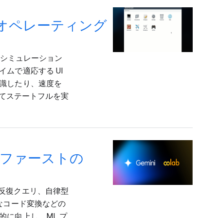
ーラル オペレーティング
テムをシミュレーション
ムで適応する UI
識したり、速度を
ってステートフルを実
 ファーストの
めの反復クエリ、自律型
なコード変換などの
に向上し、ML プ