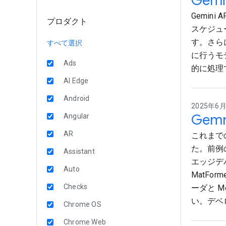
Gem
Gemin
プロダクト
スケジュ
す。さら
すべて選択
に行うモ
Ads
的に処理
AI Edge
Android
2025年6月
Gem
Angular
AR
これまでの
た。前例
Assistant
エッジデ
Auto
MatFo
Checks
ーダと M
い。デベ
Chrome OS
Chrome Web