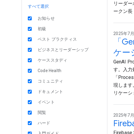
リーダー
すべて選択
ークン長 
お知らせ
初級
2025年7月1
「Ge
ベスト プラクティス
ビジネスとリーダーシップ
ケー
ケーススタディ
GenAI 
す。入力
Code Health
「Pro
コミュニティ
現します
ドキュメント
リケーシ
イベント
閲覧
2025年7月1
Fir
ハード
Fireb
入門ガイド