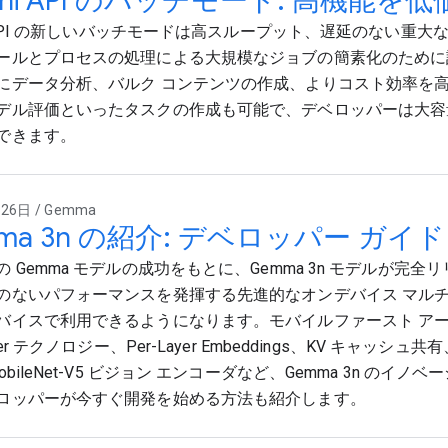
ini API のバッチモード: 高機能を
i API の新しいバッチモードは高スループット、遅延のない重大な
ールとプロセスの処理による大規模なジョブの簡素化のために
にデータ分析、バルク コンテンツの作成、よりコスト効率を
デル評価といったタスクの作成も可能で、デベロッパーは大容
できます。
26日 / Gemma
ma 3n の紹介: デベロッパー ガイド
 Gemma モデルの成功をもとに、Gemma 3n モデルが完
のないパフォーマンスを発揮する先進的なオンデバイス マル
バイスで利用できるようになります。モバイルファースト ア
rmer テクノロジー、Per-Layer Embeddings、KV キャッ
obileNet-V5 ビジョン エンコーダなど、Gemma 3n のイ
ロッパーが今すぐ開発を始める方法も紹介します。