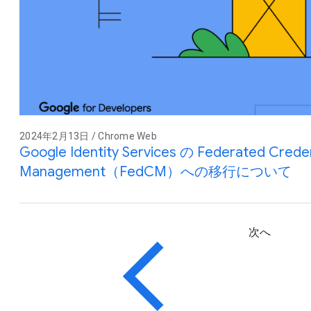
2024年2月13日 / Chrome Web
Google Identity Services の Federated Creden
Management（FedCM）への移行について
次へ