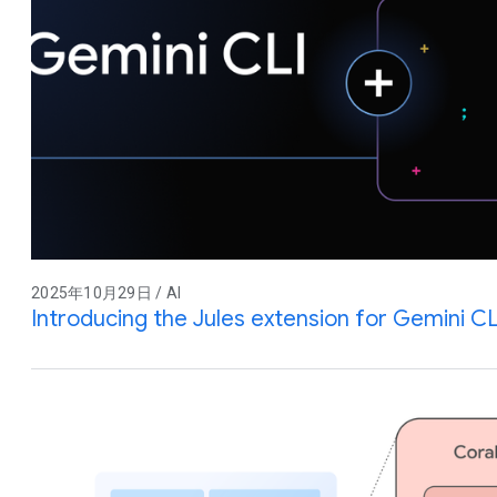
2025年10月29日 / AI
Introducing the Jules extension for Gemini CL