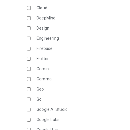
Cloud
DeepMind
Design
Engineering
Firebase
Flutter
Gemini
Gemma
Geo
Go
Google AI Studio
Google Labs
Google Pay