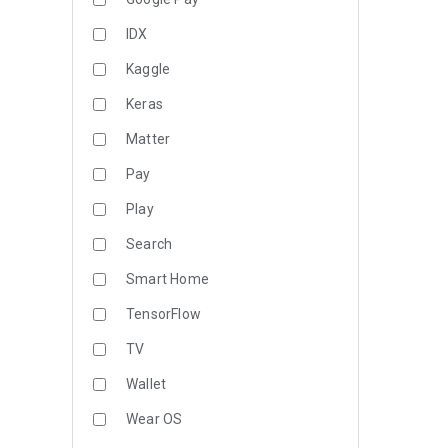
IDX
Kaggle
Keras
Matter
Pay
Play
Search
Smart Home
TensorFlow
TV
Wallet
Wear OS