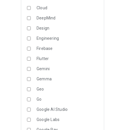
Cloud
DeepMind
Design
Engineering
Firebase
Flutter
Gemini
Gemma
Geo
Go
Google AI Studio
Google Labs
Google Pay