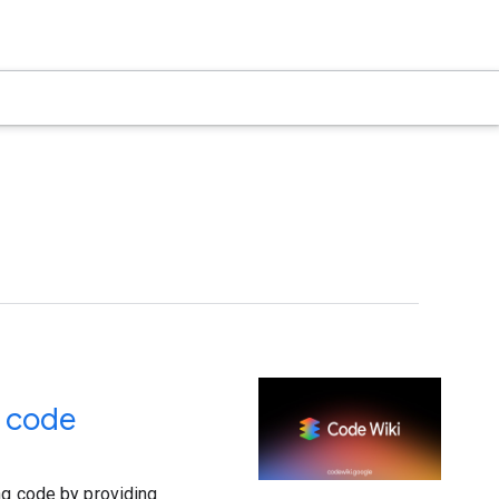
r code
ng code by providing