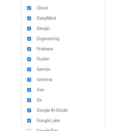
Cloud
DeepMind
Design
Engineering
Firebase
Flutter
Gemini
Gemma
Geo
Go
Google AI Studio
Google Labs
Google Pay