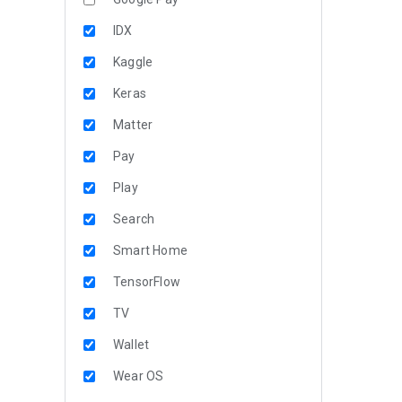
IDX
Kaggle
Keras
Matter
Pay
Play
Search
Smart Home
TensorFlow
TV
Wallet
Wear OS