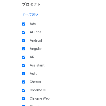
プロダクト
すべて選択
Ads
AI Edge
Android
Angular
AR
Assistant
Auto
Checks
Chrome OS
Chrome Web