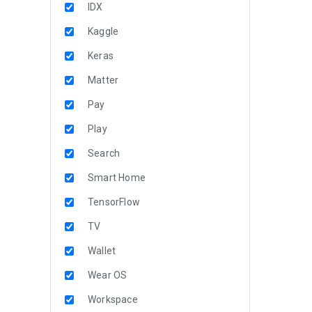
IDX
Kaggle
Keras
Matter
Pay
Play
Search
Smart Home
TensorFlow
TV
Wallet
Wear OS
Workspace