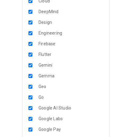
Cloud
DeepMind
Design
Engineering
Firebase
Flutter
Gemini
Gemma
Geo
Go
Google AI Studio
Google Labs
Google Pay