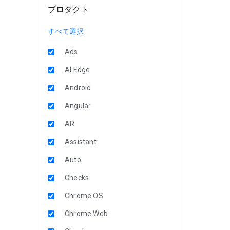
プロダクト
すべて選択
Ads
AI Edge
Android
Angular
AR
Assistant
Auto
Checks
Chrome OS
Chrome Web