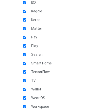
IDX
Kaggle
Keras
Matter
Pay
Play
Search
Smart Home
TensorFlow
TV
Wallet
Wear OS
Workspace