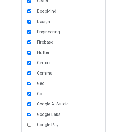
Cloud
DeepMind
Design
Engineering
Firebase
Flutter
Gemini
Gemma
Geo
Go
Google AI Studio
Google Labs
Google Pay