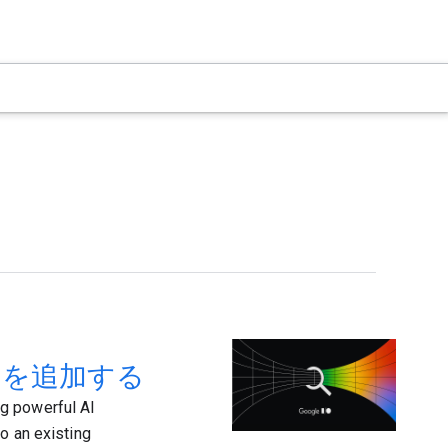
 AI を追加する
g powerful AI
o an existing