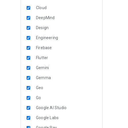
Cloud
DeepMind
Design
Engineering
Firebase
Flutter
Gemini
Gemma
Geo
Go
Google AI Studio
Google Labs
Google Pay