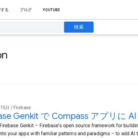
習する
ブログ
YOUTUBE
検索
on
5日 / Firebase
base Genkit で Compass アプリに
irebase Genkit – Firebase’s open source framework for buildin
into your apps with familiar patterns and paradigms – to add AI t