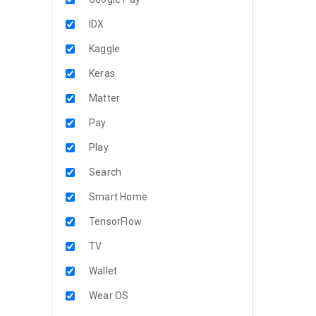
IDX
Kaggle
Keras
Matter
Pay
Play
Search
Smart Home
TensorFlow
TV
Wallet
Wear OS