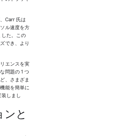
arr 氏は
ーソル速度を方
ました。この
イズでき、より
ペリエンスを実
問題の 1 つ
など、さまざま
の機能を簡単に
実装しまし
ョンと