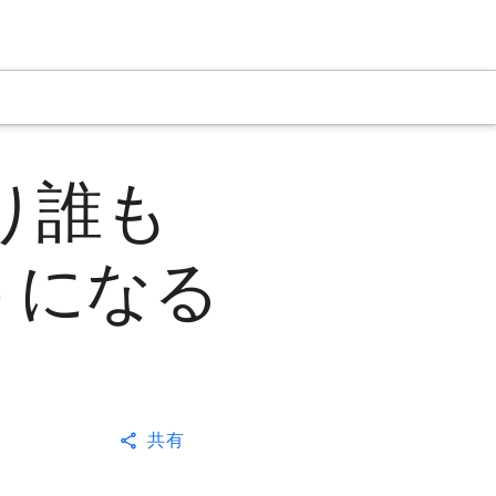
により誰も
うになる
共有