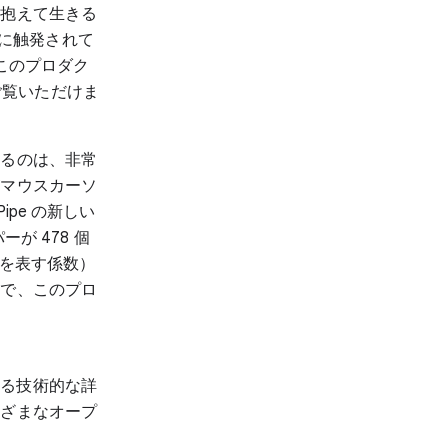
を抱えて生きる
ーに触発されて
た。このプロダク
グでご覧いただけま
えるのは、非常
がマウスカーソ
pe の新しい
が 478 個
情を表す係数）
とで、このプロ
関する技術的な詳
まざまなオープ