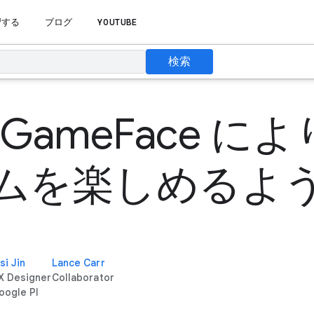
習する
ブログ
YOUTUBE
検索
ct GameFace 
ムを楽しめるよ
si Jin
Lance Carr
X Designer
Collaborator
oogle PI