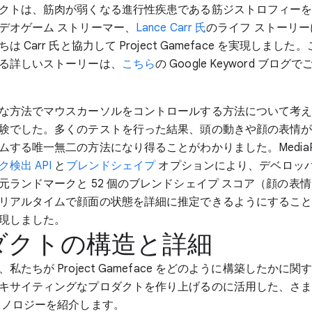
クトは、筋肉が弱くなる進行性疾患である筋ジストロフィー
デオゲーム ストリーマー、
Lance Carr 氏
のライフ ストーリ
 Carr 氏と協力して Project Gameface を実現しまし
る詳しいストーリーは、
こちら
の Google Keyword ブロ
な方法でマウスカーソルをコントロールする方法について考
験でした。多くのテストを行った結果、頭の動きや顔の表情
ムする唯一無二の方法になり得ることがわかりました。MediaPi
検出 API
と
ブレンドシェイプ
オプションにより、デベロッパー
元ランドマークと 52 個のブレンドシェイプ スコア（顔の表
リアルタイムで顔面の状態を詳細に推定できるようにするこ
現しました。
ダクトの構造と詳細
私たちが Project Gameface をどのように構築したかに
キサイティングなプロダクトを作り上げるのに活用した、さ
クノロジーを紹介します。