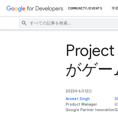
COMMUNITY/EVENTS
学
Proje
がゲー
2023年6月12日
Avneet Singh
Si
Product Manager
U
Google Partner Innovation
G