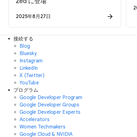
Zed に登場
2
2025年8月27日
接続する
Blog
Bluesky
Instagram
LinkedIn
X (Twitter)
YouTube
プログラム
Google Developer Program
Google Developer Groups
Google Developer Experts
Accelerators
Women Techmakers
Google Cloud & NVIDIA