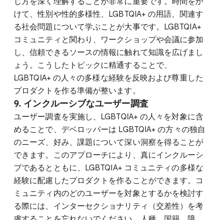
じ方を深く理解することが非常に重要です。時間をか
けて、性別や性的多様性、LGBTQIA+ の用語、関連す
る社会問題について学ぶことが大事です。LGBTQIA+
コミュニティと関わり、ワークショップや会議に参加
し、信頼できるソースの情報に触れて知識を広げまし
ょう。こうしたトピックに精通することで、
LGBTQIA+ の人々の多様な経験を反映および尊重した
プロダクトを作る準備が整います。
9. インクルーシブなユーザー調査
ユーザー調査を実施し、LGBTQIA+ の人々を対象に含
めることで、デベロッパーは LGBTQIA+ の方々の独自
のニーズ、好み、課題について深い洞察を得ることが
できます。このアプローチにより、真にインクルーシ
ブであるとともに、LGBTQIA+ コミュニティの多様な
経験に配慮したプロダクトを作ることができます。コ
ミュニティ内のどのユーザーを対象とするかを検討す
る際には、インターセクショナリティ（交差性）を考
慮することを忘れないでください。人種、国籍、障